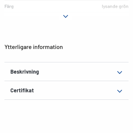
Färg
lysande grön
Fästegenskaper
permanent häftande
Lämplig märkning
Handskriven märkning
EAN
4008705018685
Ytterligare information
Beskrivning
Certifikat