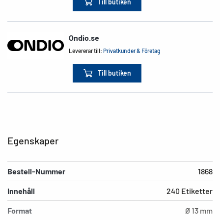
Till butiken
Ondio.se
Levererar till:
Privatkunder & Företag
Till butiken
Egenskaper
Bestell-Nummer
1868
Innehåll
240 Etiketter
Format
Ø 13 mm