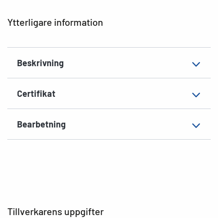
Hörnens form
runda
Ytterligare information
Material
Papper, matt
Lämplig för
C6-kuverts
Beskrivning
EAN
4008705043465
Certifikat
Bearbetning
Tillverkarens uppgifter