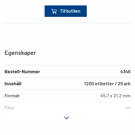
Till butiken
Egenskaper
Bestell-Nummer
4346
Innehåll
1200 etiketter / 25 ark
Format
45,7 x 21,2 mm
Färg
vit
Fästegenskaper
avdragbar
Typ av skrivare
Laser, Copy, Ink