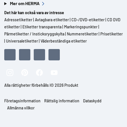
Mer om HERMA
Det här kan också vara av intresse
Adressetiketter
|
Avtagbara etiketter
|
CD-/DVD-etiketter
|
CD DVD
etiketter
|
Etiketter transparenta
|
Markeringspunkter
|
Pärmetiketter / Insticksryggskylta
|
Nummeretiketter
|
Prisetiketter
|
Universaletiketter
|
Väderbeständiga etiketter
Alla rättigheter förbehålls l© 2026 Produkt
Företagsinformation
Rättslig information
Dataskydd
Allmänna villkor