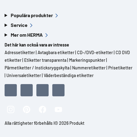
Populära produkter
Service
Mer om HERMA
Det här kan också vara av intresse
Adressetiketter
|
Avtagbara etiketter
|
CD-/DVD-etiketter
|
CD DVD
etiketter
|
Etiketter transparenta
|
Markeringspunkter
|
Pärmetiketter / Insticksryggskylta
|
Nummeretiketter
|
Prisetiketter
|
Universaletiketter
|
Väderbeständiga etiketter
Alla rättigheter förbehålls l© 2026 Produkt