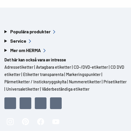
Populära produkter
Service
Mer om HERMA
Det här kan också vara av intresse
Adressetiketter
|
Avtagbara etiketter
|
CD-/DVD-etiketter
|
CD DVD
etiketter
|
Etiketter transparenta
|
Markeringspunkter
|
Pärmetiketter / Insticksryggskylta
|
Nummeretiketter
|
Prisetiketter
|
Universaletiketter
|
Väderbeständiga etiketter