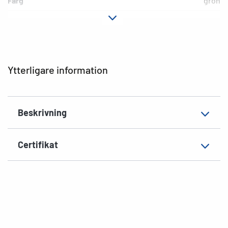
Färg
grön
Fästegenskaper
permanent häftande
Material
Papper, matt
EAN
4008705048057
Ytterligare information
Beskrivning
Certifikat