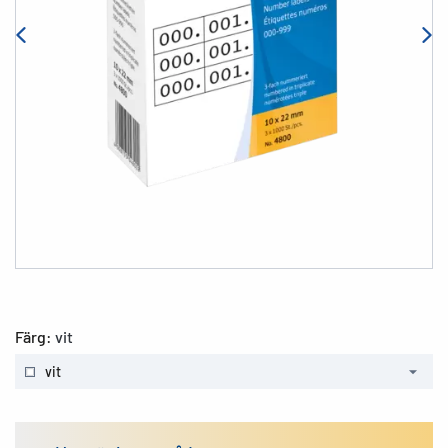
Färg:
vit
vit