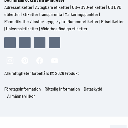
Det här kan också vara av intresse
Adressetiketter
|
Avtagbara etiketter
|
CD-/DVD-etiketter
|
CD DVD
etiketter
|
Etiketter transparenta
|
Markeringspunkter
|
Pärmetiketter / Insticksryggskylta
|
Nummeretiketter
|
Prisetiketter
|
Universaletiketter
|
Väderbeständiga etiketter
Alla rättigheter förbehålls l© 2026 Produkt
Företagsinformation
Rättslig information
Dataskydd
Allmänna villkor