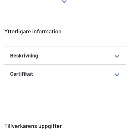
Fästegenskaper
permanent häftande
Material
Papper, matt
EAN
4008705048002
Ytterligare information
Beskrivning
Certifikat
Tillverkarens uppgifter