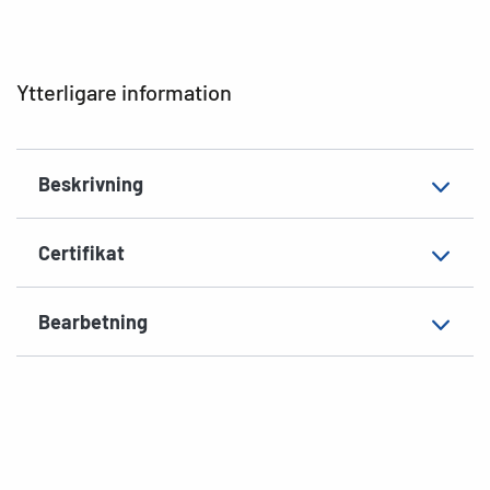
Typ av skrivare
Laser, Copy, Ink
Hörnens form
spetsiga
Ytterligare information
Material
Papper, matt
EAN
4008705046336
Beskrivning
Certifikat
Bearbetning