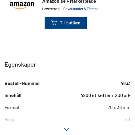
Amazon.se + Marketplace
Levererar till:
Privatkunder & Företag
Till butiken
Egenskaper
Bestell-Nummer
4633
Innehåll
4800 etiketter / 200 ark
Format
70 x 36 mm
Färg
vit
Fästegenskaper
permanent