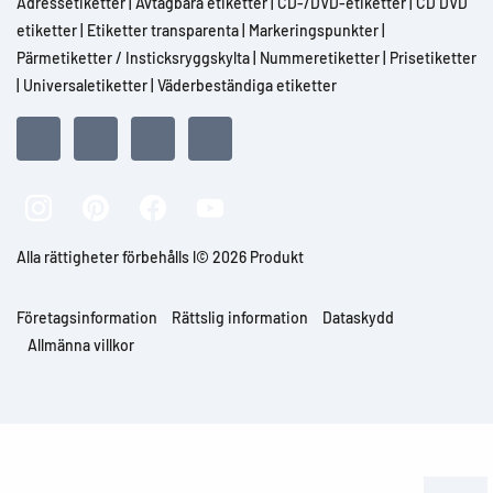
Adressetiketter
|
Avtagbara etiketter
|
CD-/DVD-etiketter
|
CD DVD
etiketter
|
Etiketter transparenta
|
Markeringspunkter
|
Pärmetiketter / Insticksryggskylta
|
Nummeretiketter
|
Prisetiketter
|
Universaletiketter
|
Väderbeständiga etiketter
Alla rättigheter förbehålls l© 2026 Produkt
Företagsinformation
Rättslig information
Dataskydd
Allmänna villkor