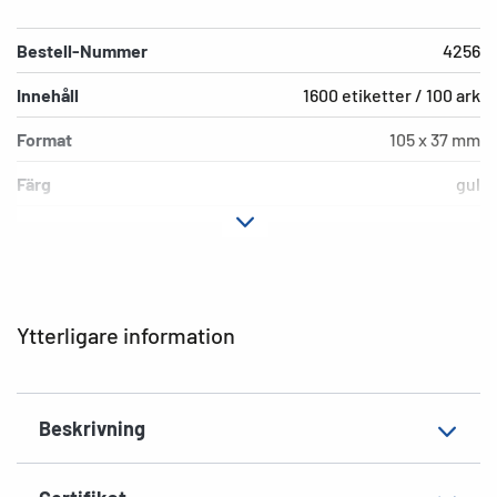
Bestell-Nummer
4256
Innehåll
1600 etiketter / 100 ark
Format
105 x 37 mm
Färg
gul
Fästegenskaper
permanent
Typ av skrivare
Laser, Copy, Ink
Hörnens form
spetsiga
Ytterligare information
Material
Papper, matt
EAN
4008705042567
Beskrivning