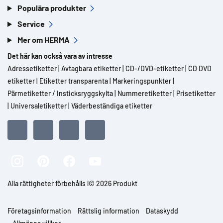
Populära produkter
Service
Mer om HERMA
Det här kan också vara av intresse
Adressetiketter
|
Avtagbara etiketter
|
CD-/DVD-etiketter
|
CD DVD
etiketter
|
Etiketter transparenta
|
Markeringspunkter
|
Pärmetiketter / Insticksryggskylta
|
Nummeretiketter
|
Prisetiketter
|
Universaletiketter
|
Väderbeständiga etiketter
Alla rättigheter förbehålls l© 2026 Produkt
Företagsinformation
Rättslig information
Dataskydd