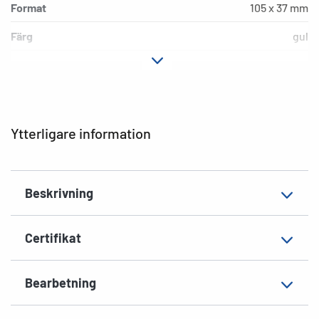
Format
105 x 37 mm
Färg
gul
Fästegenskaper
avtagbar
Typ av skrivare
Laser, Copy, Ink
Hörnens form
spetsiga
Ytterligare information
Material
Papper, matt
EAN
4008705045513
Beskrivning
Certifikat
Bearbetning