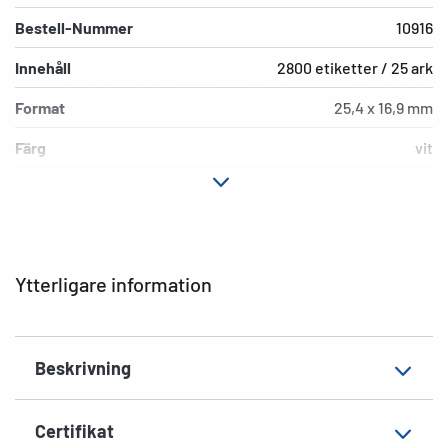
Bestell-Nummer
10916
Innehåll
2800 etiketter / 25 ark
Format
25,4 x 16,9 mm
Färg
vit
Fästegenskaper
extremt kraftigt häftande
Typ av skrivare
Laser, Copy, Ink
Hörnens form
runda
Ytterligare information
Material
Papper, matt
EAN
4008705109161
Beskrivning
Certifikat