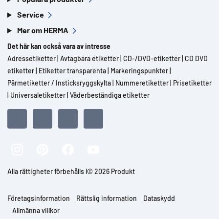
Service
Mer om HERMA
Det här kan också vara av intresse
Adressetiketter
|
Avtagbara etiketter
|
CD-/DVD-etiketter
|
CD DVD
etiketter
|
Etiketter transparenta
|
Markeringspunkter
|
Pärmetiketter / Insticksryggskylta
|
Nummeretiketter
|
Prisetiketter
|
Universaletiketter
|
Väderbeständiga etiketter
Alla rättigheter förbehålls l© 2026 Produkt
Företagsinformation
Rättslig information
Dataskydd
Allmänna villkor