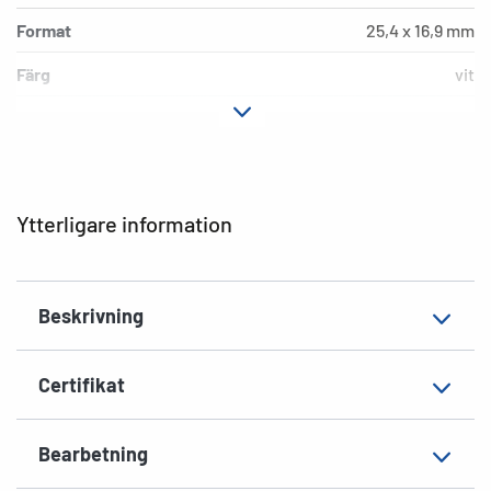
Format
25,4 x 16,9 mm
Färg
vit
Fästegenskaper
avdragbar
Typ av skrivare
Laser, Copy, Ink
Hörnens form
runda
Ytterligare information
Material
Papper, matt
Lämplig för
för prisetiketter
Beskrivning
EAN
4008705042116
Certifikat
Bearbetning