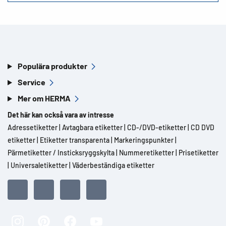
Populära produkter
Service
Mer om HERMA
Det här kan också vara av intresse
Adressetiketter
|
Avtagbara etiketter
|
CD-/DVD-etiketter
|
CD DVD
etiketter
|
Etiketter transparenta
|
Markeringspunkter
|
Pärmetiketter / Insticksryggskylta
|
Nummeretiketter
|
Prisetiketter
|
Universaletiketter
|
Väderbeständiga etiketter