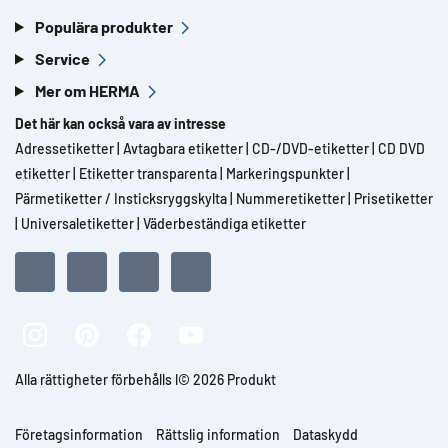
Populära produkter
Service
Mer om HERMA
Det här kan också vara av intresse
Adressetiketter
|
Avtagbara etiketter
|
CD-/DVD-etiketter
|
CD DVD
etiketter
|
Etiketter transparenta
|
Markeringspunkter
|
Pärmetiketter / Insticksryggskylta
|
Nummeretiketter
|
Prisetiketter
|
Universaletiketter
|
Väderbeständiga etiketter
Alla rättigheter förbehålls l© 2026 Produkt
Företagsinformation
Rättslig information
Dataskydd