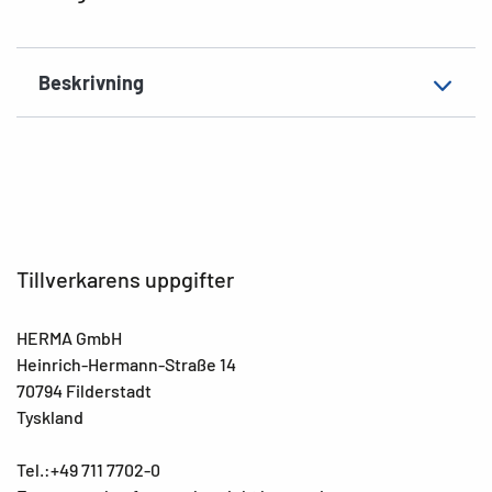
Material
Folie, matt
Extra egenskap
Fotokvalitet
Beskrivning
EAN
4008705045940
Tillverkarens uppgifter
HERMA GmbH
Heinrich-Hermann-Straße 14
70794 Filderstadt
Tyskland
Tel.:+49 711 7702-0