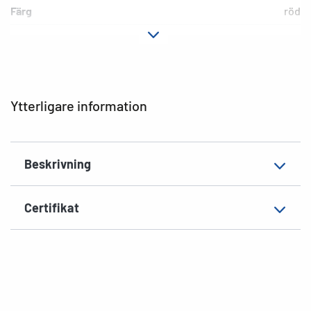
Färg
röd
Fästegenskaper
permanent häftande
Hörnens form
runda
Ytvikt
155 g/m²
Ytterligare information
Tjocklek
93µ
Yta
matt
Beskrivning
Lämplig märkning
Handskriven märkning
EAN
4008705036429
Certifikat