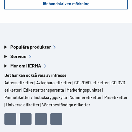
för handskriven märkning
Populära produkter
Service
Mer om HERMA
Det här kan också vara av intresse
Adressetiketter
|
Avtagbara etiketter
|
CD-/DVD-etiketter
|
CD DVD
etiketter
|
Etiketter transparenta
|
Markeringspunkter
|
Pärmetiketter / Insticksryggskylta
|
Nummeretiketter
|
Prisetiketter
|
Universaletiketter
|
Väderbeständiga etiketter