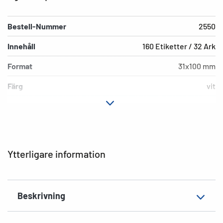
Bestell-Nummer
2550
Innehåll
160 Etiketter / 32 Ark
Format
31x100 mm
Färg
vit
Fästegenskaper
permanent häftande
Hörnens form
runda
Ytvikt
141 g/m²
Ytterligare information
Tjocklek
92µ
Yta
matt
Beskrivning
Lämplig märkning
Handskriven märkning