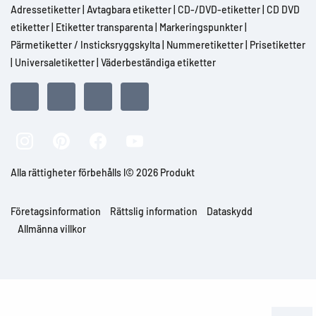
Adressetiketter
|
Avtagbara etiketter
|
CD-/DVD-etiketter
|
CD DVD
etiketter
|
Etiketter transparenta
|
Markeringspunkter
|
Pärmetiketter / Insticksryggskylta
|
Nummeretiketter
|
Prisetiketter
|
Universaletiketter
|
Väderbeständiga etiketter
Alla rättigheter förbehålls l© 2026 Produkt
Företagsinformation
Rättslig information
Dataskydd
Allmänna villkor