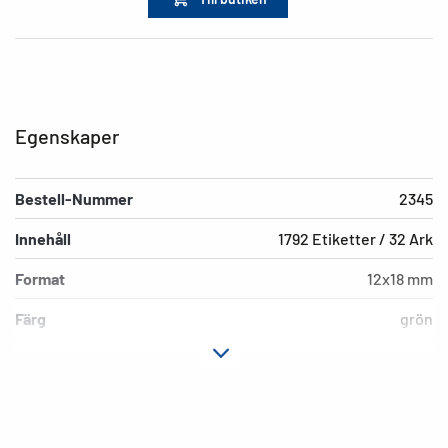
Egenskaper
Bestell-Nummer
2345
Innehåll
1792 Etiketter / 32 Ark
Format
12x18 mm
Färg
grön
Fästegenskaper
permanent häftande
Hörnens form
runda
Ytvikt
156 g/m²