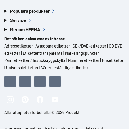
Populära produkter
Service
Mer om HERMA
Det här kan också vara av intresse
Adressetiketter
|
Avtagbara etiketter
|
CD-/DVD-etiketter
|
CD DVD
etiketter
|
Etiketter transparenta
|
Markeringspunkter
|
Pärmetiketter / Insticksryggskylta
|
Nummeretiketter
|
Prisetiketter
|
Universaletiketter
|
Väderbeständiga etiketter
Alla rättigheter förbehålls l© 2026 Produkt
Företagsinformation
Rättslig information
Dataskydd