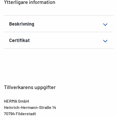
Ytterligare information
Tjocklek
93µ
Yta
matt
Beskrivning
Lämplig märkning
Handskriven märkning
EAN
4008705023450
Certifikat
Tillverkarens uppgifter
HERMA GmbH
Heinrich-Hermann-Straße 14
70794 Filderstadt