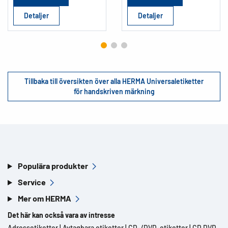
Detaljer
Detaljer
Tillbaka till översikten över alla HERMA Universaletiketter
för handskriven märkning
Populära produkter
Service
Mer om HERMA
Det här kan också vara av intresse
Adressetiketter
|
Avtagbara etiketter
|
CD-/DVD-etiketter
|
CD DVD