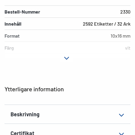
Bestell-Nummer
2330
Innehåll
2592 Etiketter / 32 Ark
Format
10x16 mm
Färg
vit
Fästegenskaper
permanent häftande
Hörnens form
runda
Ytvikt
141 g/m²
Ytterligare information
Tjocklek
92µ
Yta
matt
Beskrivning
Lämplig märkning
Handskriven märkning
EAN
4008705023306
Certifikat