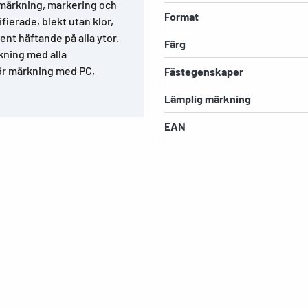
r märkning, markering och
Format
fierade, blekt utan klor,
ent häftande på alla ytor.
Färg
kning med alla
för märkning med PC,
Fästegenskaper
Lämplig märkning
EAN