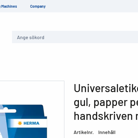
g Machines
Company
Sök
Universaletik
gul, papper p
handskriven
Artikelnr.
Innehåll