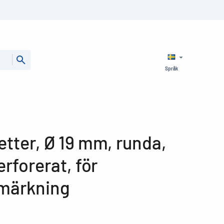
Språk
etter, Ø 19 mm, runda,
erforerat, för
 märkning