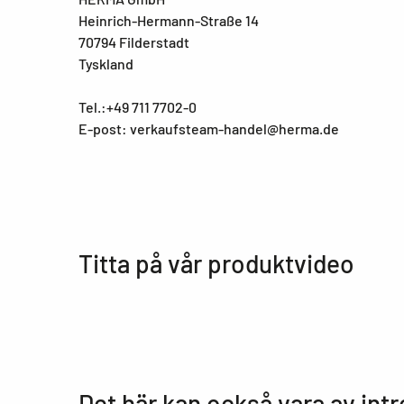
Heinrich-Hermann-Straße 14
70794 Filderstadt
Tyskland
Tel.:+49 711 7702-0
E-post: verkaufsteam-handel@herma.de
Titta på vår produktvideo
Det här kan också vara av int