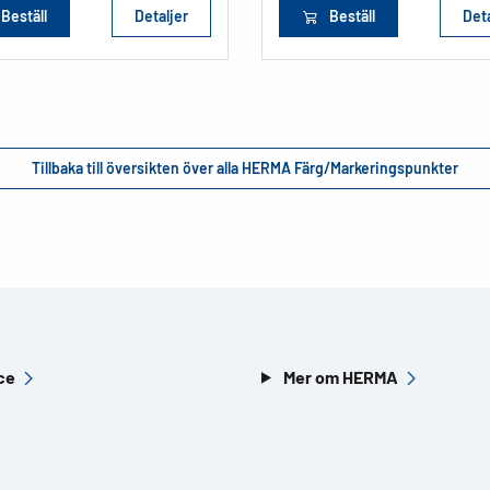
Beställ
Detaljer
Beställ
Deta
Tillbaka till översikten över alla HERMA Färg/Markeringspunkter
ce
Mer om HERMA