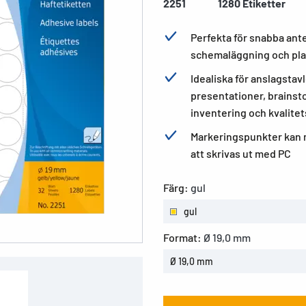
2251
1280 Etiketter
Perfekta för snabba ant
schemaläggning och pla
Idealiska för anslagsta
presentationer, brainst
inventering och kvalitet
Markeringspunkter kan m
att skrivas ut med PC
Färg:
gul
gul
Format:
Ø 19,0 mm
Ø 19,0 mm