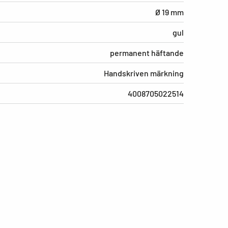
Ø 19 mm
gul
permanent häftande
Handskriven märkning
4008705022514