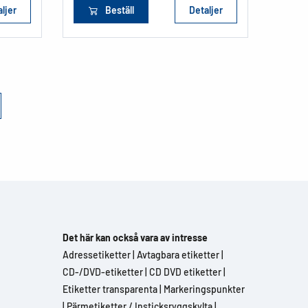
ljer
Beställ
Detaljer
Det här kan också vara av intresse
Adressetiketter
|
Avtagbara etiketter
|
CD-/DVD-etiketter
|
CD DVD etiketter
|
Etiketter transparenta
|
Markeringspunkter
|
Pärmetiketter / Insticksryggskylta
|