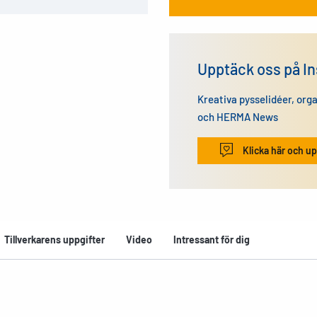
Upptäck oss på I
Kreativa pysselidéer, org
och HERMA News
Klicka här och up
Tillverkarens uppgifter
Video
Intressant för dig