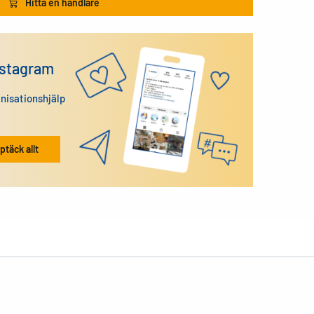
Hitta en handlare
nstagram
anisationshjälp
ptäck allt