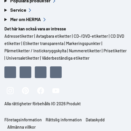
Populära produkter
Service
Mer om HERMA
Det här kan också vara av intresse
Adressetiketter
|
Avtagbara etiketter
|
CD-/DVD-etiketter
|
CD DVD
etiketter
|
Etiketter transparenta
|
Markeringspunkter
|
Pärmetiketter / Insticksryggskylta
|
Nummeretiketter
|
Prisetiketter
|
Universaletiketter
|
Väderbeständiga etiketter
Alla rättigheter förbehålls l© 2026 Produkt
Företagsinformation
Rättslig information
Dataskydd
Allmänna villkor