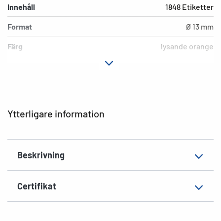
Innehåll
1848 Etiketter
Format
Ø 13 mm
Färg
lysande orange
Fästegenskaper
permanent häftande
Lämplig märkning
Handskriven märkning
EAN
4008705022347
Ytterligare information
Beskrivning
Certifikat