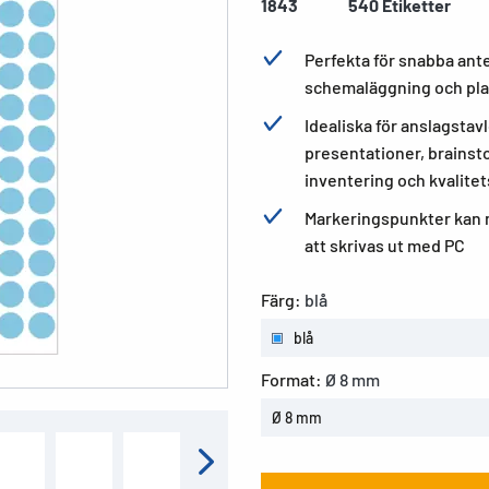
1843
540 Etiketter
Perfekta för snabba ant
schemaläggning och pla
Idealiska för anslagsta
presentationer, brainst
inventering och kvalitet
Markeringspunkter kan m
att skrivas ut med PC
Färg:
blå
blå
Format:
Ø 8 mm
Ø 8 mm