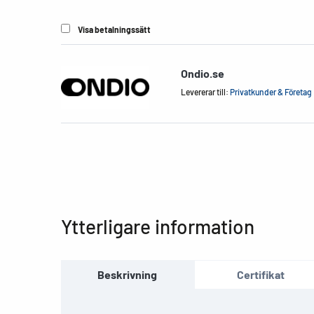
Visa betalningssätt
Ondio.se
Levererar till:
Privatkunder & Företag
Ytterligare information
Beskrivning
Certifikat