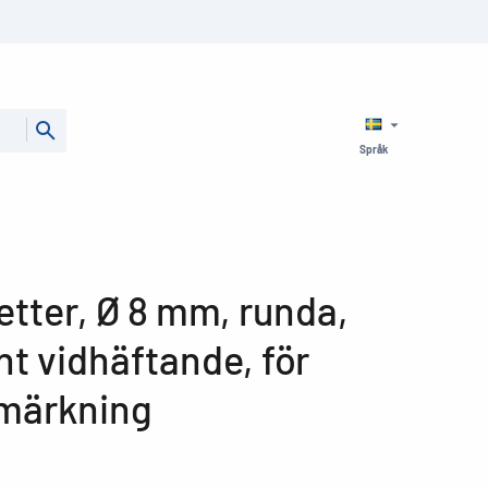
Språk
etter, Ø 8 mm, runda,
t vidhäftande, för
 märkning