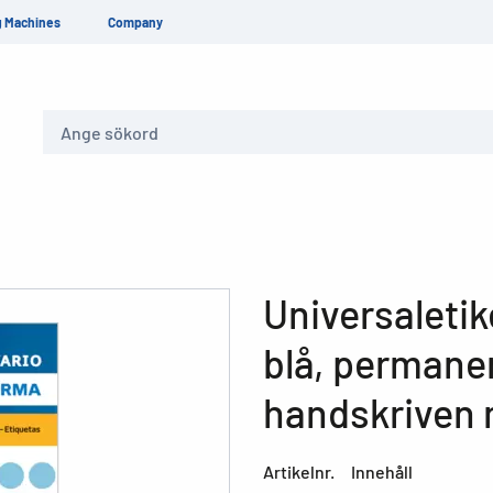
g Machines
Company
Sök
Universaletik
blå, permanen
handskriven
Artikelnr.
Innehåll