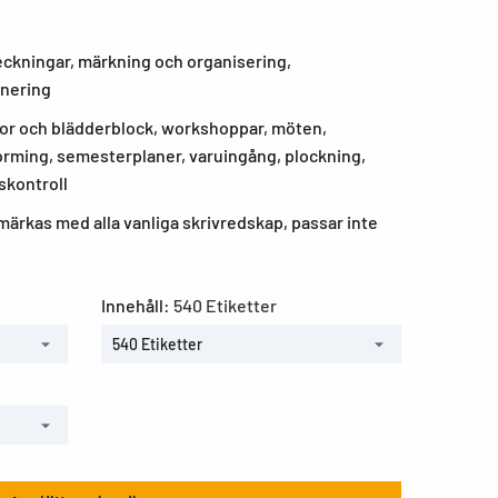
eckningar, märkning och organisering,
nering
vlor och blädderblock, workshoppar, möten,
orming, semesterplaner, varuingång, plockning,
skontroll
ärkas med alla vanliga skrivredskap, passar inte
Innehåll:
540 Etiketter
540 Etiketter