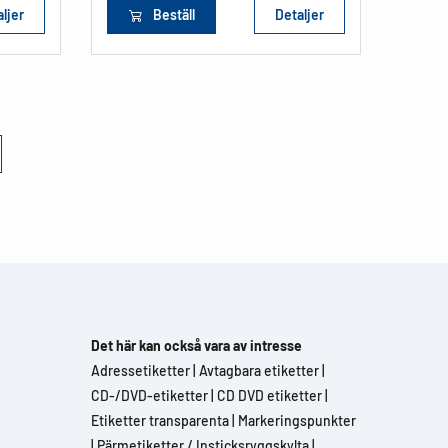
ljer
Beställ
Detaljer
Det här kan också vara av intresse
Adressetiketter
|
Avtagbara etiketter
|
CD-/DVD-etiketter
|
CD DVD etiketter
|
Etiketter transparenta
|
Markeringspunkter
|
Pärmetiketter / Insticksryggskylta
|