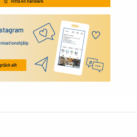
Hitta en handlare
nstagram
anisationshjälp
ptäck allt