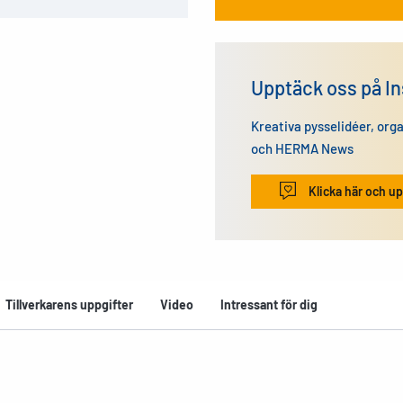
Upptäck oss på I
Kreativa pysselidéer, org
och HERMA News
Klicka här och up
Tillverkarens uppgifter
Video
Intressant för dig