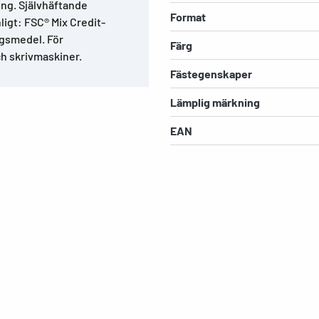
ing. Självhäftande
Format
ligt: FSC® Mix Credit-
ingsmedel. För
Färg
h skrivmaskiner.
Fästegenskaper
Lämplig märkning
EAN