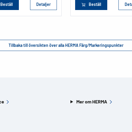
Beställ
Detaljer
Beställ
Deta
Tillbaka till översikten över alla HERMA Färg/Markeringspunkter
ce
Mer om HERMA