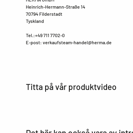
Heinrich-Hermann-Straße 14
70794 Filderstadt
Tyskland
Tel.:+49 711 7702-0
E-post: verkaufsteam-handel@herma.de
Titta på vår produktvideo
Det här kan också vara av int