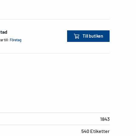
stad
Till butiken
r till:
Företag
1843
540 Etiketter