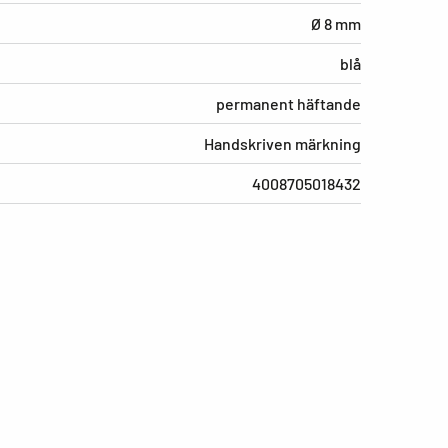
Ø 8 mm
blå
permanent häftande
Handskriven märkning
4008705018432