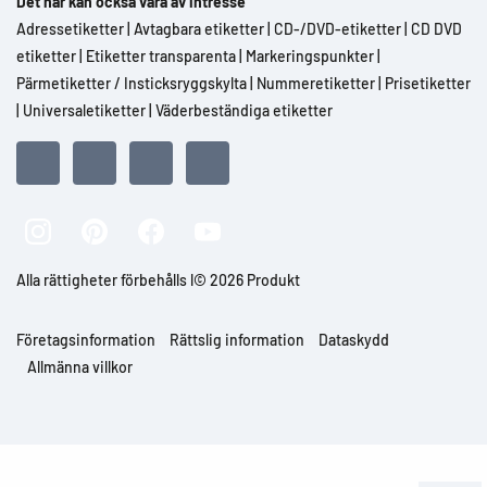
Det här kan också vara av intresse
Adressetiketter
|
Avtagbara etiketter
|
CD-/DVD-etiketter
|
CD DVD
etiketter
|
Etiketter transparenta
|
Markeringspunkter
|
Pärmetiketter / Insticksryggskylta
|
Nummeretiketter
|
Prisetiketter
|
Universaletiketter
|
Väderbeständiga etiketter
Alla rättigheter förbehålls l© 2026 Produkt
Företagsinformation
Rättslig information
Dataskydd
Allmänna villkor