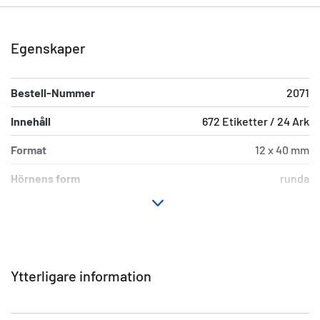
Egenskaper
Bestell-Nummer
2071
Innehåll
672 Etiketter / 24 Ark
Format
12 x 40 mm
Hörnens form
runda
Färg
naturbruna
Fästegenskaper
permanent häftande
Ytvikt
158 g/m²
Ytterligare information
Tjocklek
110µ