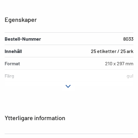
Egenskaper
Bestell-Nummer
8033
Innehåll
25 etiketter / 25 ark
Format
210 x 297 mm
Färg
gul
Fästegenskaper
mycket häftande
Typ av skrivare
Laser, Copy
Hörnens form
spetsiga
Ytterligare information
Material
Folie, matt
Extra egenskap
väderbeständig,