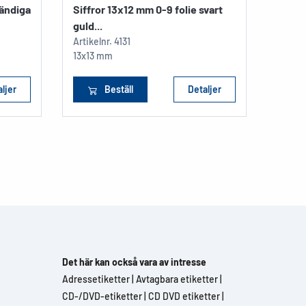
tändiga
Siffror 13x12 mm 0-9 folie svart
guld...
Artikelnr.
4131
13x13 mm
ljer
Beställ
Detaljer
Det här kan också vara av intresse
Adressetiketter
|
Avtagbara etiketter
|
CD-/DVD-etiketter
|
CD DVD etiketter
|