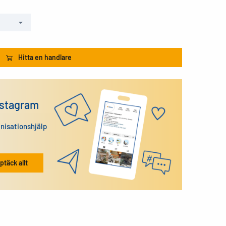
Hitta en handlare
nstagram
anisationshjälp
ptäck allt