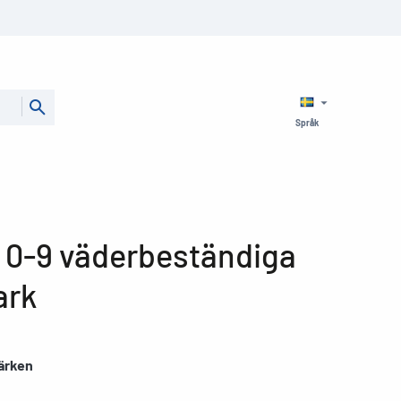
Språk
m 0-9 väderbeständiga
ark
märken