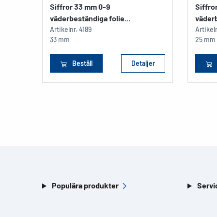
Siffror 33 mm 0-9
Siffro
väderbeständiga folie...
väderb
Artikelnr.
4189
Artikel
33 mm
25 mm
Beställ
Detaljer
Populära produkter
Servi