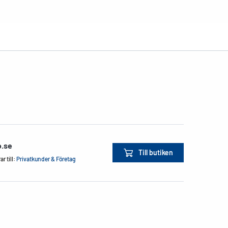
o.se
Till butiken
r till:
Privatkunder & Företag