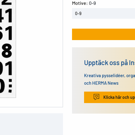
Motive:
0-9
0-9
Upptäck oss på I
Kreativa pysselidéer, org
och HERMA News
Klicka här och up