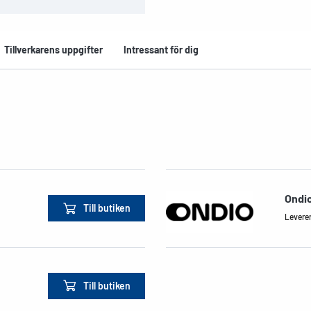
Tillverkarens uppgifter
Intressant för dig
Ondi
Till butiken
Leverera
Till butiken