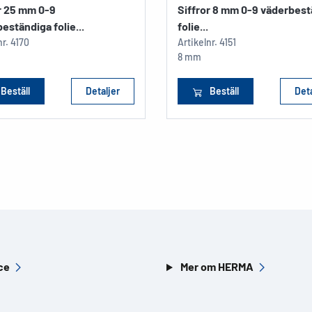
r 25 mm 0-9
Siffror 8 mm 0-9 väderbes
eständiga folie...
folie...
nr.
4170
Artikelnr.
4151
8 mm
Beställ
Detaljer
Beställ
Deta
ce
Mer om HERMA