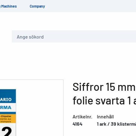
g Machines
Company
Sök
Siffror 15 m
folie svarta 1 
Artikelnr.
Innehåll
4164
1 ark / 39 klister