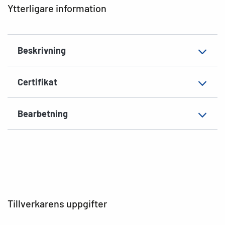
Ytterligare information
Material
Papper, matt
Extra egenskap
ogenomskinlig
Beskrivning
Lämplig för
Pärm, smal, lång
EAN
4008705051583
Certifikat
Bearbetning
Tillverkarens uppgifter