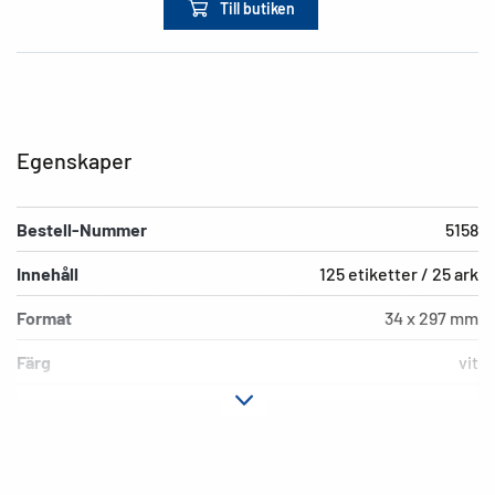
Till butiken
Egenskaper
Bestell-Nummer
5158
Innehåll
125 etiketter / 25 ark
Format
34 x 297 mm
Färg
vit
Fästegenskaper
permanent häftande
Typ av skrivare
Laser, Copy, Ink
Hörnens form
runda