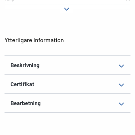
Fästegenskaper
permanent häftande
Typ av skrivare
Laser, Copy, Ink
Hörnens form
runda
Ytterligare information
Material
Papper, matt
Extra egenskap
ogenomskinlig
Beskrivning
Lämplig för
Pärm, bred, lång
EAN
4008705051354
Certifikat
Bearbetning