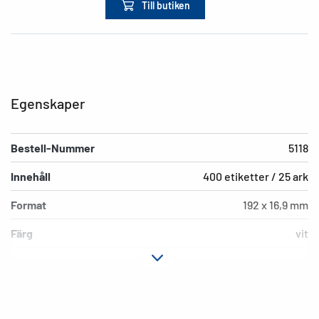
Till butiken
Egenskaper
Bestell-Nummer
5118
Innehåll
400 etiketter / 25 ark
Format
192 x 16,9 mm
Färg
vit
Fästegenskaper
permanent häftande
Typ av skrivare
Laser, Copy, Ink
Hörnens form
runda