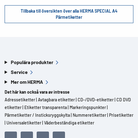
Tillbaka till översikten över alla HERMA SPECIAL A4
Pärmetiketter
Populära produkter
Service
Mer om HERMA
Det här kan också vara av intresse
Adressetiketter
|
Avtagbara etiketter
|
CD-/DVD-etiketter
|
CD DVD
etiketter
|
Etiketter transparenta
|
Markeringspunkter
|
Pärmetiketter / Insticksryggskylta
|
Nummeretiketter
|
Prisetiketter
|
Universaletiketter
|
Väderbeständiga etiketter