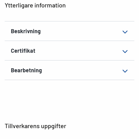
Ytterligare information
Material
Papper, matt
Extra egenskap
ogenomskinlig
Beskrivning
Lämplig för
Pärm, smal, ringpärmar
EAN
4008705051187
Certifikat
Bearbetning
Tillverkarens uppgifter