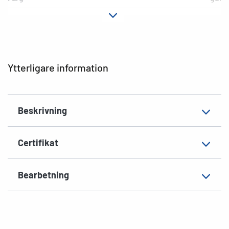
Fästegenskaper
permanent häftande
Typ av skrivare
Laser, Copy, Ink
Hörnens form
runda
Ytterligare information
Material
Papper, matt
Lämplig för
Pärm, bred, kort
Beskrivning
EAN
4008705050968
Certifikat
Bearbetning