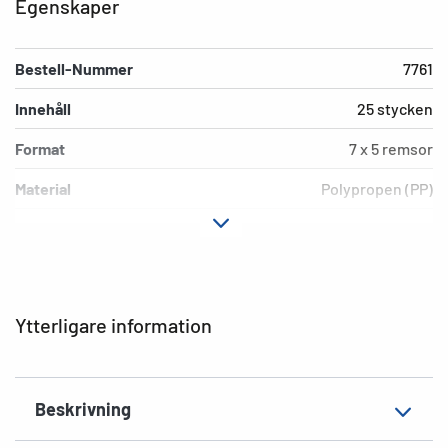
Egenskaper
Bestell-Nummer
7761
Innehåll
25 stycken
Format
7 x 5 remsor
Material
Polypropen (PP)
Lämplig för
Småbildsnegativ 35 mm
Miljö
PVC-fri
EAN
4008705077613
Ytterligare information
Beskrivning