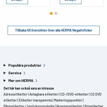
Tillbaka till översikten över alla HERMA Negativfickor
Populära produkter
Service
Mer om HERMA
Det här kan också vara av intresse
Adressetiketter
|
Avtagbara etiketter
|
CD-/DVD-etiketter
|
CD DVD
etiketter
|
Etiketter transparenta
|
Markeringspunkter
|
Pärmetiketter / Insticksryggskylta
|
Nummeretiketter
|
Prisetiketter