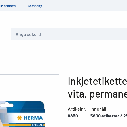
g Machines
Company
Sök
Inkjetetikett
vita, perman
Artikelnr.
Innehåll
8830
5600 etiketter / 2