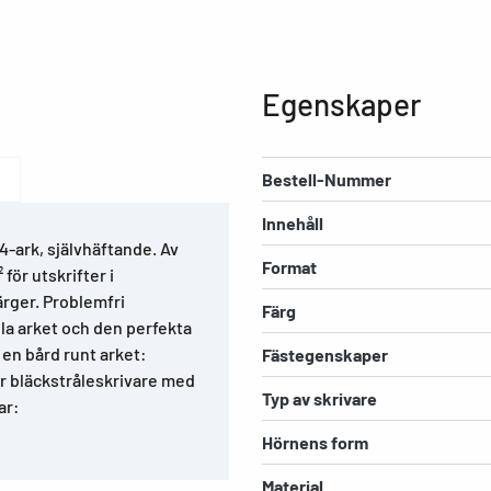
Egenskaper
Bestell-Nummer
Innehåll
A4-ark, självhäftande. Av
Format
för utskrifter i
ärger. Problemfri
Färg
la arket och den perfekta
 en bård runt arket:
Fästegenskaper
ör bläckstråleskrivare med
Typ av skrivare
ar:
Hörnens form
Material