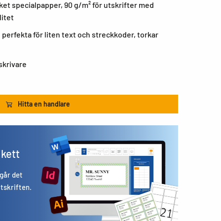
ket specialpapper, 90 g/m² för utskrifter med
litet
 perfekta för liten text och streckkoder, torkar
skrivare
Hitta en handlare
ikett
 går det
utskriften.