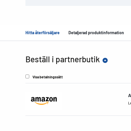
Hitta återförsäljare
Detaljerad produktinformation
Beställ i partnerbutik
Visa betalningssätt
A
Le