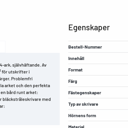
Egenskaper
Bestell-Nummer
Innehåll
A4-ark, självhäftande. Av
Format
för utskrifter i
ärger. Problemfri
Färg
la arket och den perfekta
 en bård runt arket:
Fästegenskaper
ör bläckstråleskrivare med
Typ av skrivare
ar:
Hörnens form
Material