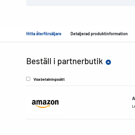
Hitta återförsäljare
Detaljerad produktinformation
Beställ i partnerbutik
Visa betalningssätt
A
Le