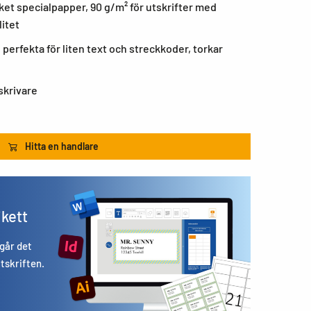
ket specialpapper, 90 g/m² för utskrifter med
litet
 perfekta för liten text och streckkoder, torkar
skrivare
Hitta en handlare
ikett
 går det
utskriften.