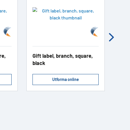
re,
Gift label, branch, square,
Addr
black
blac
Utforma online