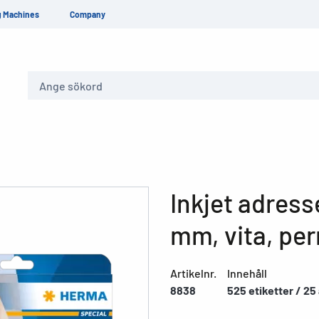
g Machines
Company
Sök
Inkjet adresse
mm, vita, pe
Artikelnr.
Innehåll
8838
525 etiketter / 25