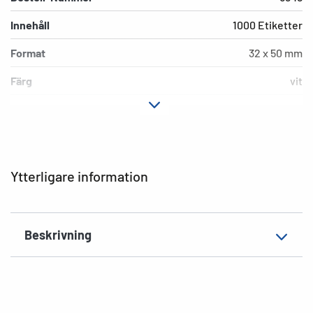
Innehåll
1000 Etiketter
Format
32 x 50 mm
Färg
vit
Material
Kartong
EAN
4008705069489
Ytterligare information
Beskrivning