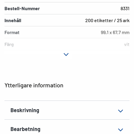
Bestell-Nummer
8331
Innehåll
200 etiketter / 25 ark
Format
99,1 x 67,7 mm
Färg
vit
Fästegenskaper
mycket häftande
Typ av skrivare
Laser, Copy
Hörnens form
runda
Ytterligare information
Material
Folie, matt
Extra egenskap
väderbeständig,
Beskrivning
havsvattenbeständiga
Lämplig för
C4/C5-kuvert
Bearbetning