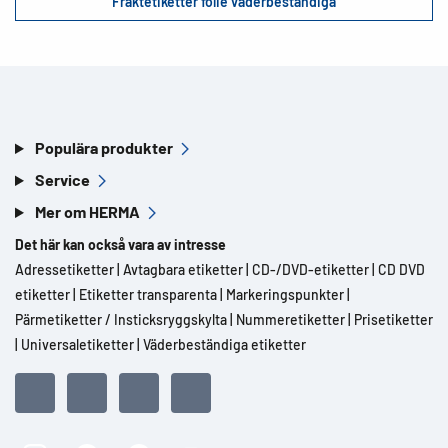
Fraktetiketter folie väderbeständiga
Populära produkter
Service
Mer om HERMA
Det här kan också vara av intresse
Adressetiketter
|
Avtagbara etiketter
|
CD-/DVD-etiketter
|
CD DVD
etiketter
|
Etiketter transparenta
|
Markeringspunkter
|
Pärmetiketter / Insticksryggskylta
|
Nummeretiketter
|
Prisetiketter
|
Universaletiketter
|
Väderbeständiga etiketter