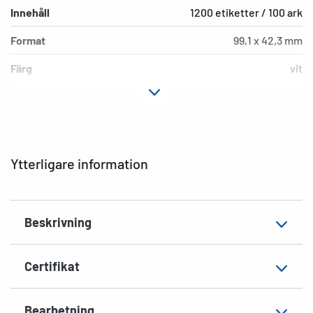
Innehåll
1200 etiketter / 100 ark
Format
99,1 x 42,3 mm
Färg
vit
Fästegenskaper
avdragbar
Typ av skrivare
Laser, Copy, Ink
Hörnens form
runda
Ytterligare information
Material
Papper, matt
Lämplig för
för DIN långa kuvert
Beskrivning
EAN
4008705103114
Certifikat
Bearbetning