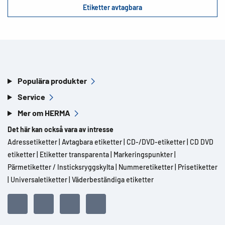
Etiketter avtagbara
Populära produkter
Service
Mer om HERMA
Det här kan också vara av intresse
Adressetiketter
|
Avtagbara etiketter
|
CD-/DVD-etiketter
|
CD DVD
etiketter
|
Etiketter transparenta
|
Markeringspunkter
|
Pärmetiketter / Insticksryggskylta
|
Nummeretiketter
|
Prisetiketter
|
Universaletiketter
|
Väderbeständiga etiketter