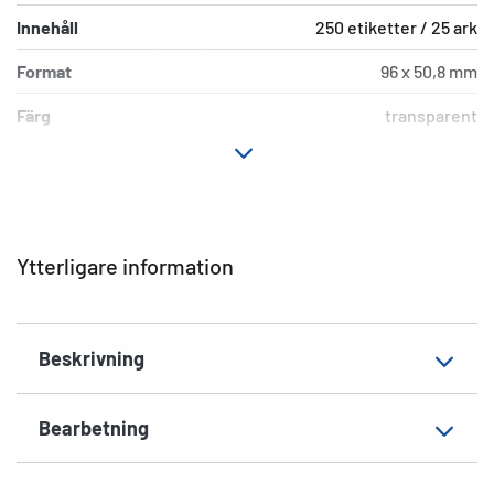
Innehåll
250 etiketter / 25 ark
Format
96 x 50,8 mm
Färg
transparent
Fästegenskaper
permanent
Typ av skrivare
Laser, Copy
Hörnens form
runda
Ytterligare information
Material
Folie, blank
Extra egenskap
väderbeständig
Beskrivning
EAN
4008705080187
Bearbetning