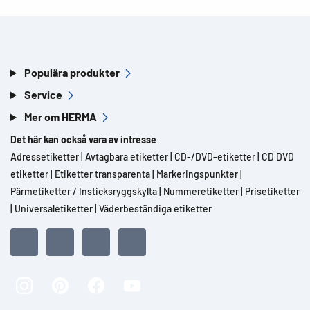
Populära produkter
Service
Mer om HERMA
Det här kan också vara av intresse
Adressetiketter
|
Avtagbara etiketter
|
CD-/DVD-etiketter
|
CD DVD
etiketter
|
Etiketter transparenta
|
Markeringspunkter
|
Pärmetiketter / Insticksryggskylta
|
Nummeretiketter
|
Prisetiketter
|
Universaletiketter
|
Väderbeständiga etiketter