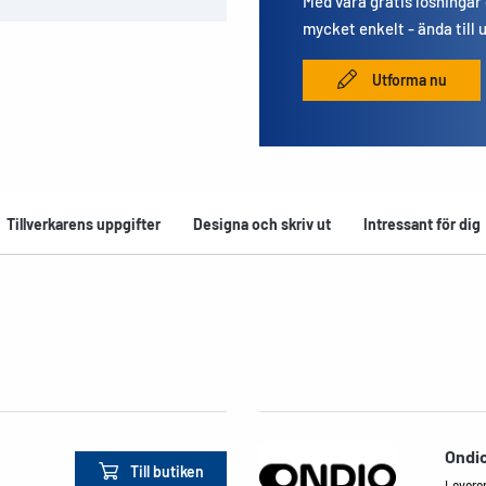
Med våra gratis lösningar
mycket enkelt - ända till 
Utforma nu
Tillverkarens uppgifter
Designa och skriv ut
Intressant för dig
Ondi
Till butiken
Leverera