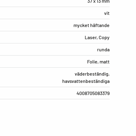
37 x 13 mm
vit
mycket häftande
Laser, Copy
runda
Folie, matt
väderbeständig,
havsvattenbeständiga
4008705083379