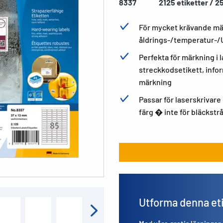
8337
2125 etiketter / 2
För mycket krävande mär
åldrings-/temperatur-/
Perfekta för märkning i 
streckkodsetikett, info
märkning
Passar för laserskrivare 
färg � inte för bläckstr
Utforma denna et