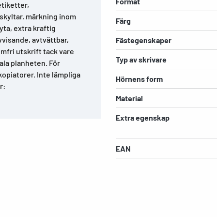
Format
tiketter,
skyltar, märkning inom
Färg
ta, extra kraftig
vvisande, avtvättbar,
Fästegenskaper
mfri utskrift tack vare
Typ av skrivare
ala planheten. För
kopiatorer. Inte lämpliga
Hörnens form
r:
Material
Extra egenskap
EAN