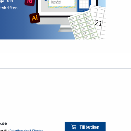
 går det
utskriften.
o.se
Till butiken
r till:
Privatkunder & Företag