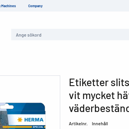
g Machines
Company
Sök
Etiketter slit
vit mycket hä
väderbeständ
Artikelnr.
Innehåll