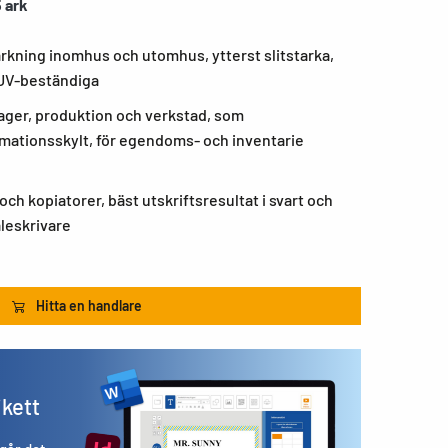
5 ark
kning inomhus och utomhus, ytterst slitstarka,
UV-beständiga
lager, produktion och verkstad, som
rmationsskylt, för egendoms- och inventarie
och kopiatorer, bäst utskriftsresultat i svart och
åleskrivare
Hitta en handlare
ikett