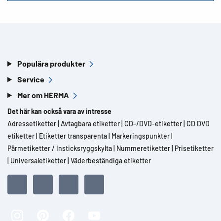
Populära produkter
Service
Mer om HERMA
Det här kan också vara av intresse
Adressetiketter
|
Avtagbara etiketter
|
CD-/DVD-etiketter
|
CD DVD
etiketter
|
Etiketter transparenta
|
Markeringspunkter
|
Pärmetiketter / Insticksryggskylta
|
Nummeretiketter
|
Prisetiketter
|
Universaletiketter
|
Väderbeständiga etiketter