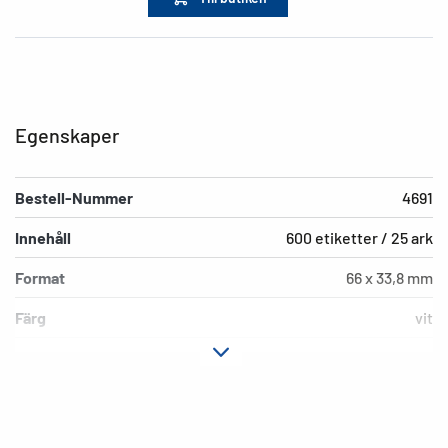
Egenskaper
Bestell-Nummer
4691
Innehåll
600 etiketter / 25 ark
Format
66 x 33,8 mm
Färg
vit
Fästegenskaper
mycket häftande
Typ av skrivare
Laser, Copy
Hörnens form
spetsiga