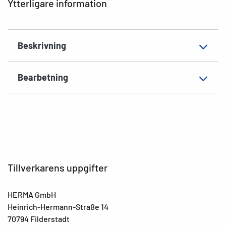
Ytterligare information
Material
Folie, matt
Extra egenskap
väderbeständig,
Beskrivning
havsvattenbeständiga
EAN
4008705046916
Bearbetning
Tillverkarens uppgifter
HERMA GmbH
Heinrich-Hermann-Straße 14
70794 Filderstadt