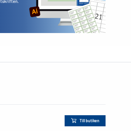
utskriften.
Till butiken