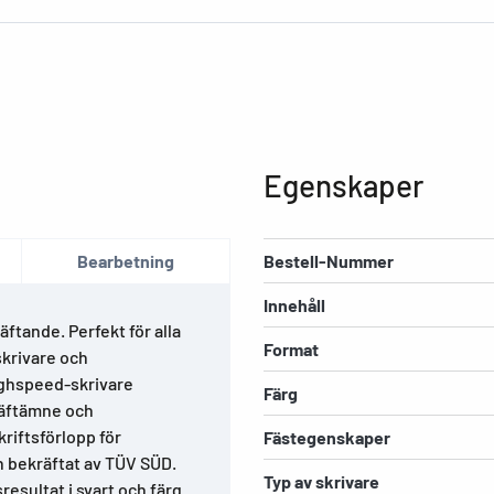
Egenskaper
Bearbetning
Bestell-Nummer
Innehåll
ftande. Perfekt för alla
Format
skrivare och
highspeed-skrivare
Färg
 häftämne och
riftsförlopp för
Fästegenskaper
h bekräftat av TÜV SÜD.
Typ av skrivare
resultat i svart och färg.