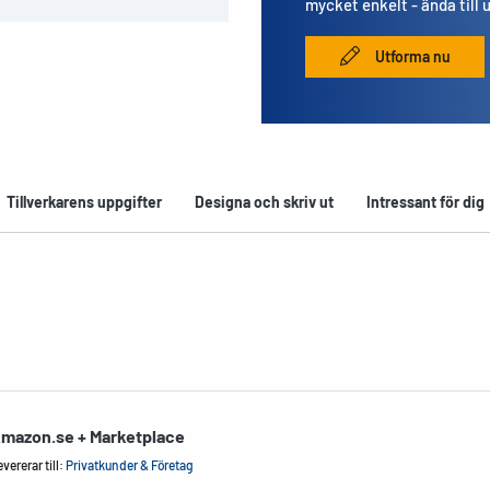
mycket enkelt - ända till 
Utforma nu
Tillverkarens uppgifter
Designa och skriv ut
Intressant för dig
mazon.se + Marketplace
vererar till:
Privatkunder & Företag