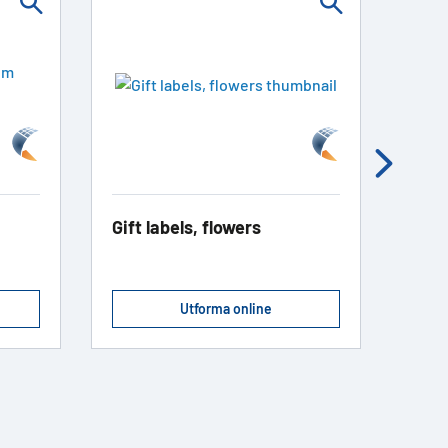
Gift labels, flowers
Gesc
Wild
Utforma online