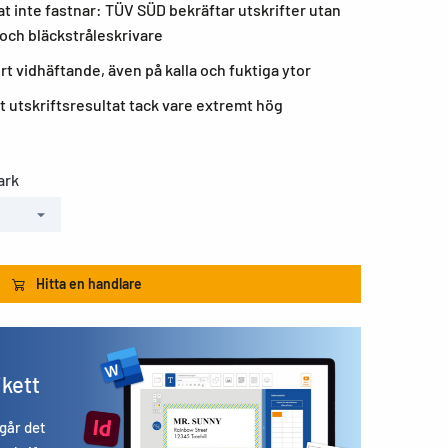
t inte fastnar: TÜV SÜD bekräftar utskrifter utan
- och bläckstråleskrivare
rt vidhäftande, även på kalla och fuktiga ytor
t utskriftsresultat tack vare extremt hög
ark
Hitta en handlare
ikett
 går det