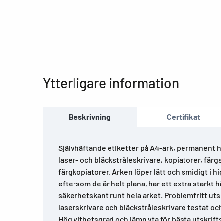
Ytterligare information
Beskrivning
Certifikat
Självhäftande etiketter på A4-ark, permanent hä
laser- och bläckstråleskrivare, kopiatorer, färg
färgkopiatorer. Arken löper lätt och smidigt i 
eftersom de är helt plana, har ett extra starkt
säkerhetskant runt hela arket. Problemfritt utsk
laserskrivare och bläckstråleskrivare testat oc
Hög vithetsgrad och jämn yta för bästa utskrifts