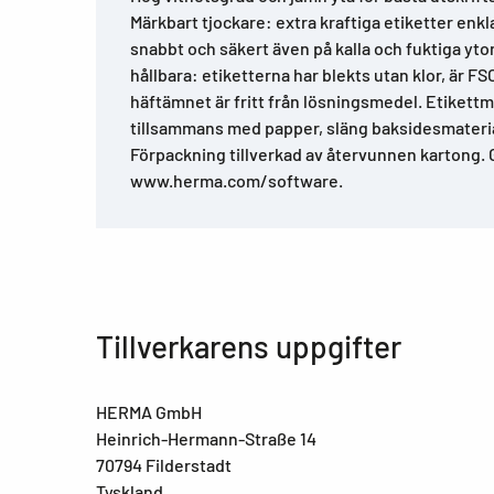
Märkbart tjockare: extra kraftiga etiketter enkla
snabbt och säkert även på kalla och fuktiga ytor
hållbara: etiketterna har blekts utan klor, är FS
häftämnet är fritt från lösningsmedel. Etikettm
tillsammans med papper, släng baksidesmaterial
Förpackning tillverkad av återvunnen kartong. 
www.herma.com/software.
Tillverkarens uppgifter
HERMA GmbH
Heinrich-Hermann-Straße 14
70794 Filderstadt
Tyskland