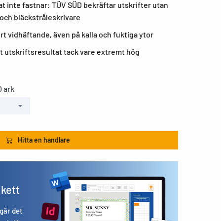
t inte fastnar: TÜV SÜD bekräftar utskrifter utan
- och bläckstråleskrivare
rt vidhäftande, även på kalla och fuktiga ytor
t utskriftsresultat tack vare extremt hög
0 ark
Hitta en handlare
ikett
 går det