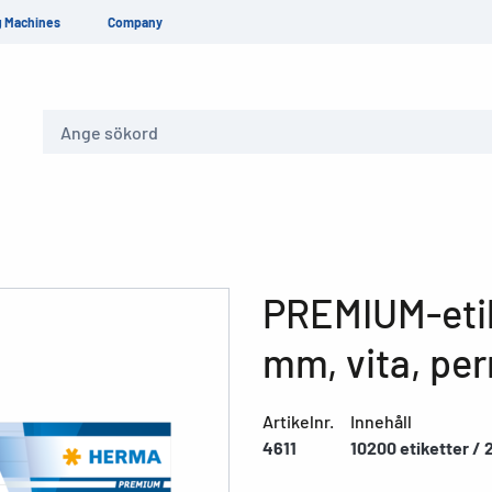
g Machines
Company
Sök
PREMIUM-etike
mm, vita, pe
Artikelnr.
Innehåll
4611
10200 etiketter / 