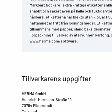
Märkbart tjockare: extra kraftiga etiketter enkla
snabbt och säkert även på kalla och fuktiga ytor
hållbara: etiketterna har blekts utan klor, är FS
häftämnet är fritt från lösningsmedel. Etikettm
tillsammans med papper, släng baksidesmaterial
Förpackning tillverkad av återvunnen kartong. 
www.herma.com/software.
Tillverkarens uppgifter
HERMA GmbH
Heinrich-Hermann-Straße 14
70794 Filderstadt
Tyskland