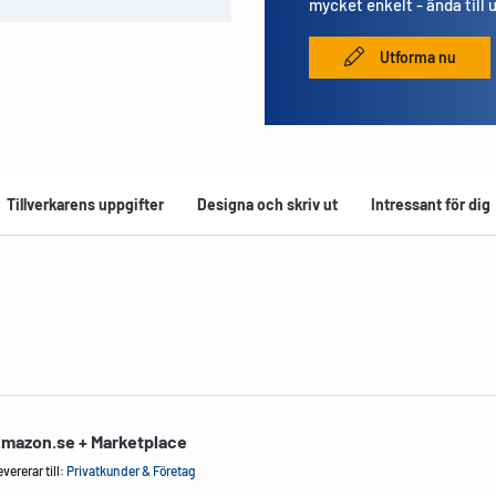
mycket enkelt - ända till 
Utforma nu
Tillverkarens uppgifter
Designa och skriv ut
Intressant för dig
mazon.se + Marketplace
vererar till:
Privatkunder & Företag