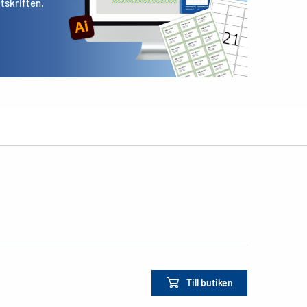
utskriften.
Till butiken