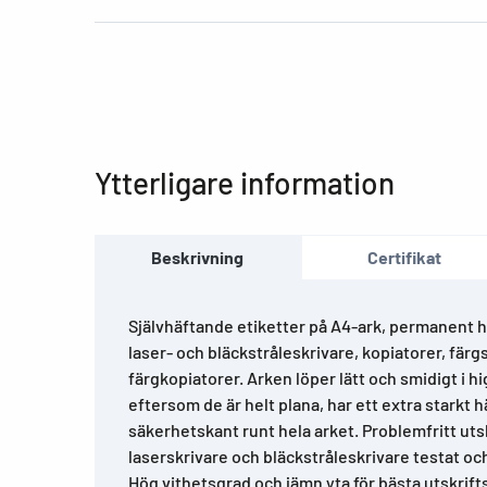
Ytterligare information
Beskrivning
Certifikat
Självhäftande etiketter på A4-ark, permanent hä
laser- och bläckstråleskrivare, kopiatorer, färg
färgkopiatorer. Arken löper lätt och smidigt i 
eftersom de är helt plana, har ett extra starkt
säkerhetskant runt hela arket. Problemfritt utsk
laserskrivare och bläckstråleskrivare testat oc
Hög vithetsgrad och jämn yta för bästa utskrifts