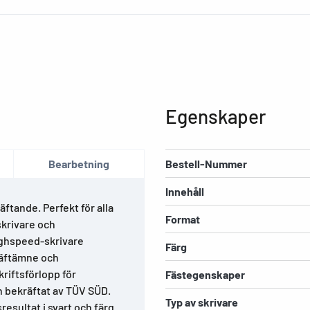
Egenskaper
Bearbetning
Bestell-Nummer
Innehåll
ftande. Perfekt för alla
Format
skrivare och
highspeed-skrivare
Färg
 häftämne och
riftsförlopp för
Fästegenskaper
h bekräftat av TÜV SÜD.
Typ av skrivare
resultat i svart och färg.