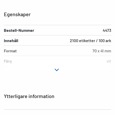
Egenskaper
Bestell-Nummer
4473
Innehåll
2100 etiketter / 100 ark
Format
70 x 41 mm
Färg
vit
Fästegenskaper
permanent
Typ av skrivare
Laser, Copy, Ink
Hörnens form
spetsiga
Ytterligare information
Material
Papper, matt
EAN
4008705044738