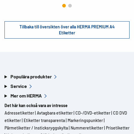
Tillbaka till översikten över alla HERMA PREMIUM A4
Etiketter
Populära produkter
Service
Mer om HERMA
Det här kan också vara av intresse
Adressetiketter
|
Avtagbara etiketter
|
CD-/DVD-etiketter
|
CD DVD
etiketter
|
Etiketter transparenta
|
Markeringspunkter
|
Pärmetiketter / Insticksryggskylta
|
Nummeretiketter
|
Prisetiketter