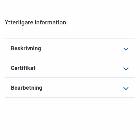
Typ av skrivare
Laser, Copy, Ink
Hörnens form
spetsiga
Ytterligare information
Material
Papper, matt
EAN
4008705044578
Beskrivning
Certifikat
Bearbetning