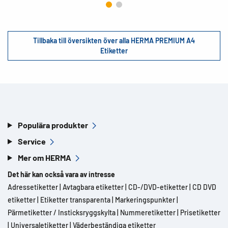
Tillbaka till översikten över alla HERMA PREMIUM A4
Etiketter
Populära produkter
Service
Mer om HERMA
Det här kan också vara av intresse
Adressetiketter
|
Avtagbara etiketter
|
CD-/DVD-etiketter
|
CD DVD
etiketter
|
Etiketter transparenta
|
Markeringspunkter
|
Pärmetiketter / Insticksryggskylta
|
Nummeretiketter
|
Prisetiketter
|
Universaletiketter
|
Väderbeständiga etiketter