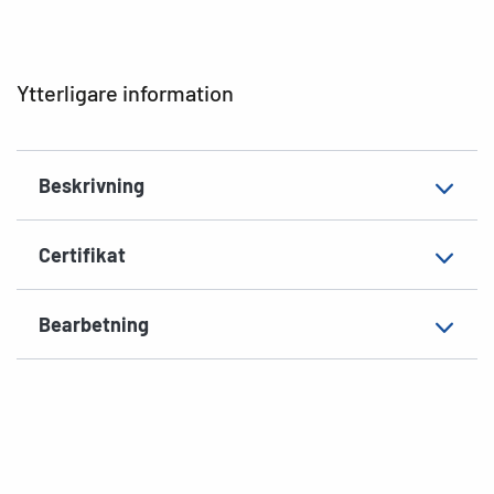
Typ av skrivare
Laser, Copy, Ink
Hörnens form
spetsiga
Ytterligare information
Material
Papper, matt
EAN
4008705044158
Beskrivning
Certifikat
Bearbetning