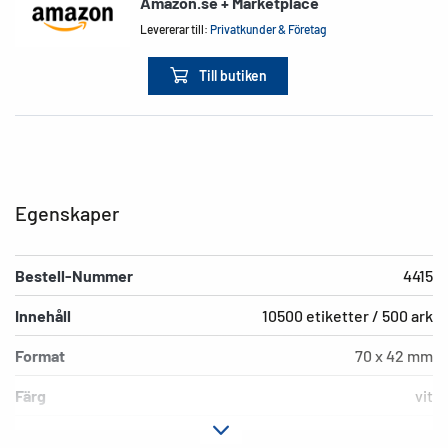
Amazon.se + Marketplace
Levererar till:
Privatkunder & Företag
Till butiken
Egenskaper
Bestell-Nummer
4415
Innehåll
10500 etiketter / 500 ark
Format
70 x 42 mm
Färg
vit
Fästegenskaper
permanent