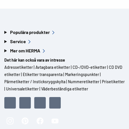
Populära produkter
Service
Mer om HERMA
Det här kan också vara av intresse
Adressetiketter
|
Avtagbara etiketter
|
CD-/DVD-etiketter
|
CD DVD
etiketter
|
Etiketter transparenta
|
Markeringspunkter
|
Pärmetiketter / Insticksryggskylta
|
Nummeretiketter
|
Prisetiketter
|
Universaletiketter
|
Väderbeständiga etiketter