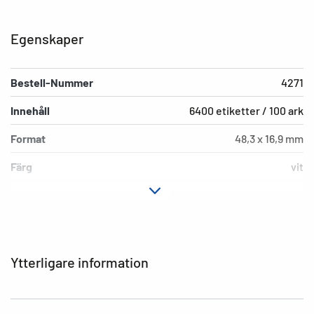
Egenskaper
Bestell-Nummer
4271
Innehåll
6400 etiketter / 100 ark
Format
48,3 x 16,9 mm
Färg
vit
Fästegenskaper
permanent
Typ av skrivare
Laser, Copy, Ink
Hörnens form
spetsiga
Ytterligare information
Material
Papper, matt
EAN
4008705042710