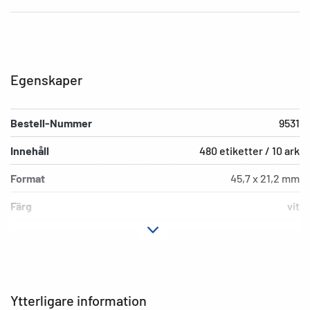
Egenskaper
Bestell-Nummer
9531
Innehåll
480 etiketter / 10 ark
Format
45,7 x 21,2 mm
Färg
vit
Fästegenskaper
extremt kraftigt häftande
Typ av skrivare
Laser, Copy
Hörnens form
runda
Ytterligare information