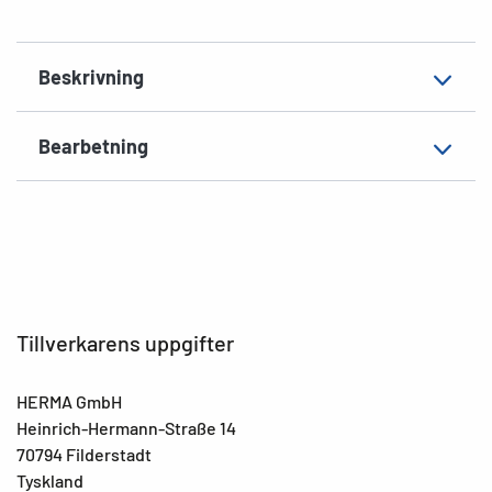
Material
Folie, matt
Extra egenskap
väderbeständig, töjbara
Beskrivning
EAN
4008705095310
Bearbetning
Tillverkarens uppgifter
HERMA GmbH
Heinrich-Hermann-Straße 14
70794 Filderstadt
Tyskland