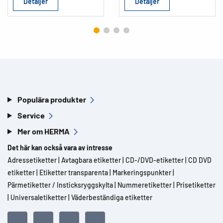
Detaljer
Detaljer
Populära produkter
Service
Mer om HERMA
Det här kan också vara av intresse
Adressetiketter
|
Avtagbara etiketter
|
CD-/DVD-etiketter
|
CD DVD
etiketter
|
Etiketter transparenta
|
Markeringspunkter
|
Pärmetiketter / Insticksryggskylta
|
Nummeretiketter
|
Prisetiketter
|
Universaletiketter
|
Väderbeständiga etiketter