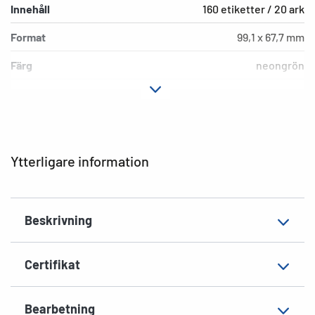
Innehåll
160 etiketter / 20 ark
Format
99,1 x 67,7 mm
Färg
neongrön
Fästegenskaper
permanent häftande
Typ av skrivare
Laser, Copy, Ink
Hörnens form
runda
Ytterligare information
Material
Papper, matt
Extra egenskap
Signalstark
Beskrivning
EAN
4008705051477
Certifikat
Bearbetning