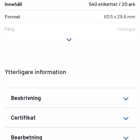
Innehåll
540 etiketter / 20 ark
Format
63,5 x 29,6 mm
Färg
neongul
Fästegenskaper
permanent häftande
Typ av skrivare
Laser, Copy, Ink
Hörnens form
runda
Ytterligare information
Material
Papper, matt
Extra egenskap
Signalstark
Beskrivning
EAN
4008705051408
Certifikat
Bearbetning