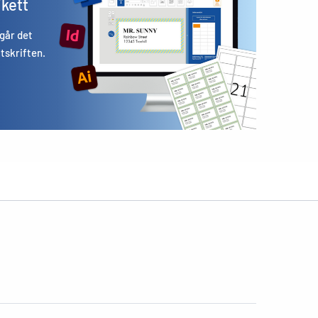
ikett
 går det
utskriften.