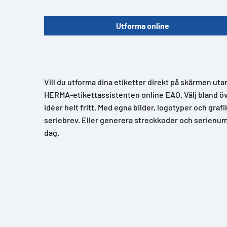
Utforma online
Vill du utforma dina etiketter direkt på skärmen uta
HERMA-etikettassistenten online EAO. Välj bland över
idéer helt fritt. Med egna bilder, logotyper och grafi
seriebrev. Eller generera streckkoder och serienum
dag.