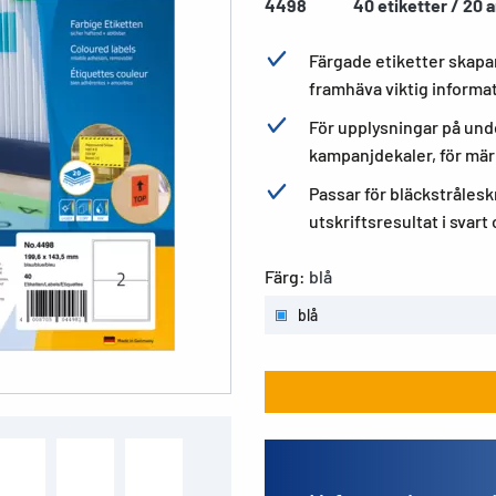
4498
40 etiketter / 20 
Färgade etiketter skapar
framhäva viktig informa
För upplysningar på un
kampanjdekaler, för märk
Passar för bläckstrålesk
utskriftsresultat i svart
Färg:
blå
blå