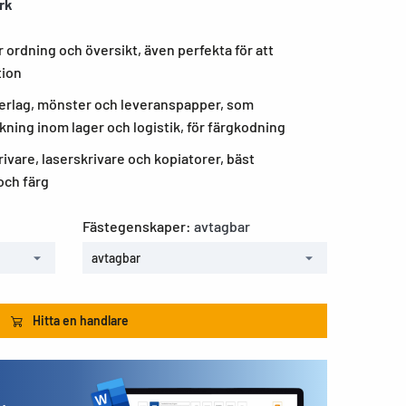
ark
 ordning och översikt, även perfekta för att
tion
derlag, mönster och leveranspapper, som
ning inom lager och logistik, för färgkodning
rivare, laserskrivare och kopiatorer, bäst
 och färg
Fästegenskaper:
avtagbar
avtagbar
Hitta en handlare