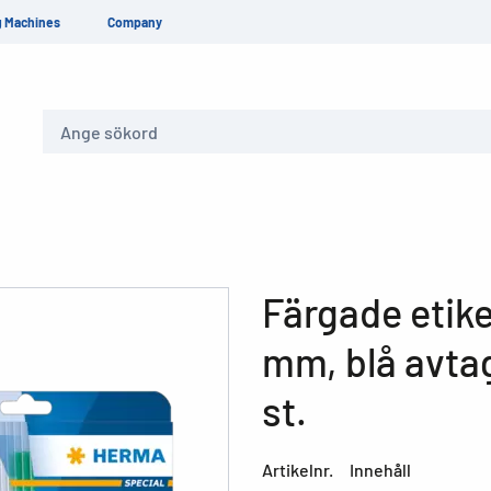
g Machines
Company
Sök
Färgade etike
mm, blå avta
st.
Artikelnr.
Innehåll