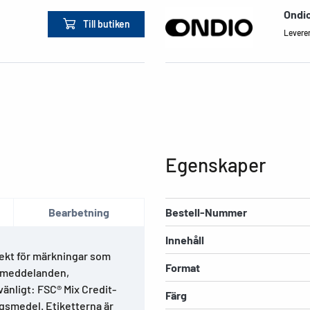
Ondi
Till butiken
Leverera
Egenskaper
Bearbetning
Bestell-Nummer
Innehåll
fekt för märkningar som
Format
e meddelanden,
änligt: FSC® Mix Credit-
Färg
ingsmedel. Etiketterna är