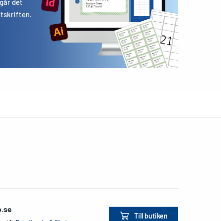
 går det
utskriften.
o.se
Till butiken