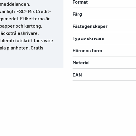
Format
e meddelanden,
änligt: FSC® Mix Credit-
Färg
ingsmedel. Etiketterna är
papper och kartong.
Fästegenskaper
bläckstråleskrivare,
Typ av skrivare
blemfri utskrift tack vare
la planheten. Gratis
Hörnens form
Material
EAN