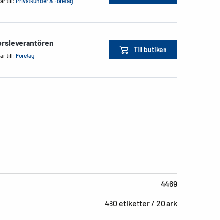
r till:
Privatkunder & Företag
orsleverantören
Till butiken
r till:
Företag
4469
480 etiketter / 20 ark