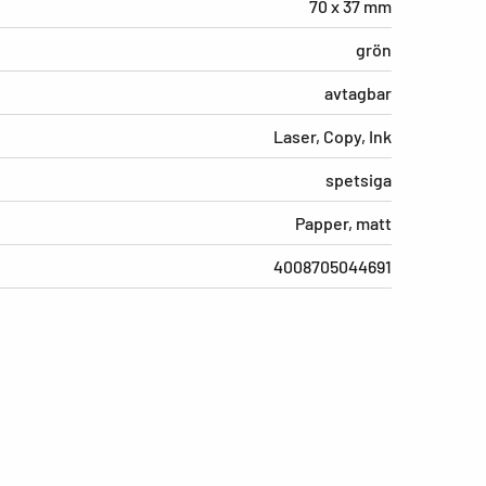
70 x 37 mm
grön
avtagbar
Laser, Copy, Ink
spetsiga
Papper, matt
4008705044691