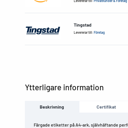
Levererar till:
Privatkunder & Företag
Tingstad
Levererar till:
Företag
Ytterligare information
Beskrivning
Certifikat
Färgade etiketter på A4-ark, självhäftande per