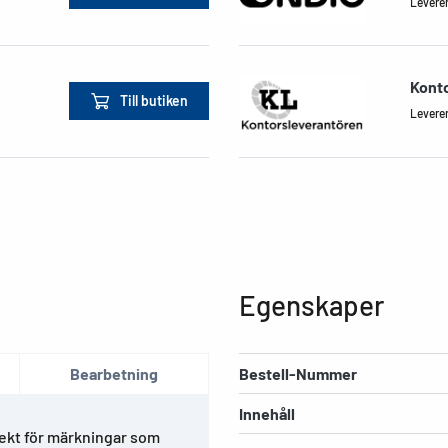
Leverera
Kont
Till butiken
Leverera
Egenskaper
Bearbetning
Bestell-Nummer
Innehåll
fekt för märkningar som