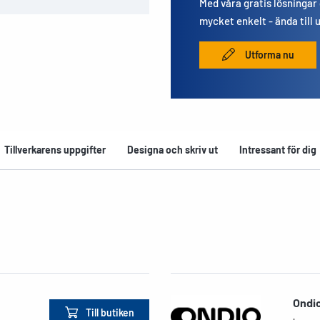
Med våra gratis lösningar
mycket enkelt - ända till 
Utforma nu
Tillverkarens uppgifter
Designa och skriv ut
Intressant för dig
Ondi
Till butiken