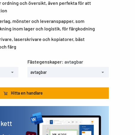
 ordning och översikt, även perfekta för att
tion
derlag, mönster och leveranspapper, som
ning inom lager och logistik, för färgkodning
rivare, laserskrivare och kopiatorer, bäst
 och färg
Fästegenskaper:
avtagbar
avtagbar
Hitta en handlare
ikett