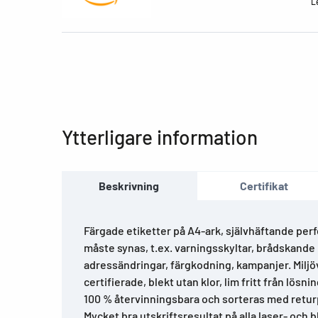
Le
Ytterligare information
Beskrivning
Certifikat
Färgade etiketter på A4-ark, självhäftande per
måste synas, t.ex. varningsskyltar, brådskand
adressändringar, färgkodning, kampanjer. Miljöv
certifierade, blekt utan klor, lim fritt från lösn
100 % återvinningsbara och sorteras med retur
Mycket bra utskriftsresultat på alla laser- och 