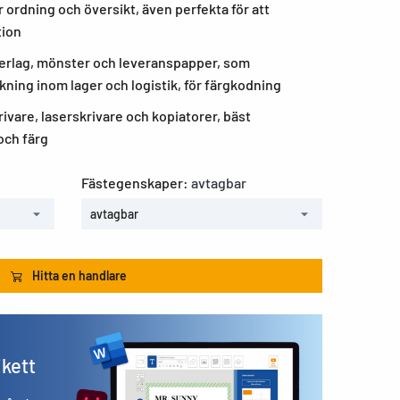
 ordning och översikt, även perfekta för att
tion
derlag, mönster och leveranspapper, som
ning inom lager och logistik, för färgkodning
rivare, laserskrivare och kopiatorer, bäst
 och färg
Fästegenskaper:
avtagbar
avtagbar
Hitta en handlare
ikett