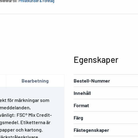
vererar till:
Privatkunder & Företag
Egenskaper
Bearbetning
Bestell-Nummer
Innehåll
fekt för märkningar som
Format
e meddelanden,
änligt: FSC® Mix Credit-
Färg
ingsmedel. Etiketterna är
papper och kartong.
Fästegenskaper
bläckstråleskrivare,