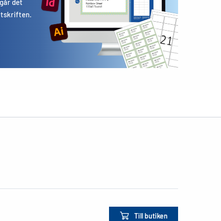
 går det
utskriften.
Till butiken