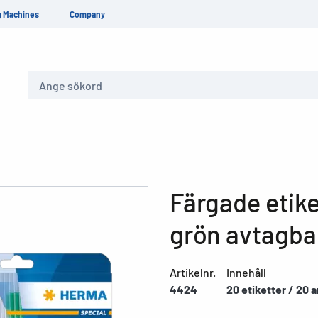
g Machines
Company
Sök
Färgade etike
grön avtagba
Artikelnr.
Innehåll
4424
20 etiketter / 20 a