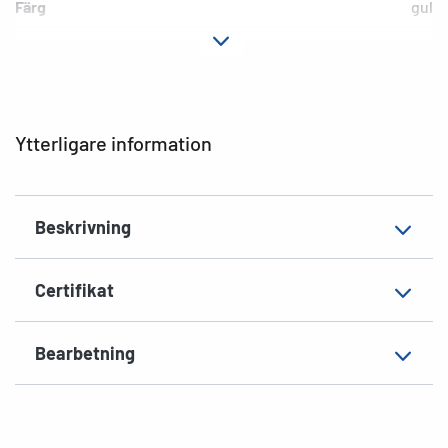
Färg
gul
Fästegenskaper
permanente
Typ av skrivare
Laser, Copy, Ink
Hörnens form
spetsiga
Ytterligare information
Material
Papper, matt
EAN
4008705043960
Beskrivning
Certifikat
Bearbetning