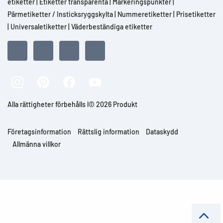
etiketter
|
Etiketter transparenta
|
Markeringspunkter
|
Pärmetiketter / Insticksryggskylta
|
Nummeretiketter
|
Prisetiketter
|
Universaletiketter
|
Väderbeständiga etiketter
Alla rättigheter förbehålls l© 2026 Produkt
Företagsinformation
Rättslig information
Dataskydd
Allmänna villkor