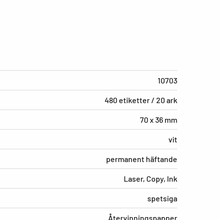
10703
480 etiketter / 20 ark
70 x 36 mm
vit
permanent häftande
Laser, Copy, Ink
spetsiga
Återvinningspapper