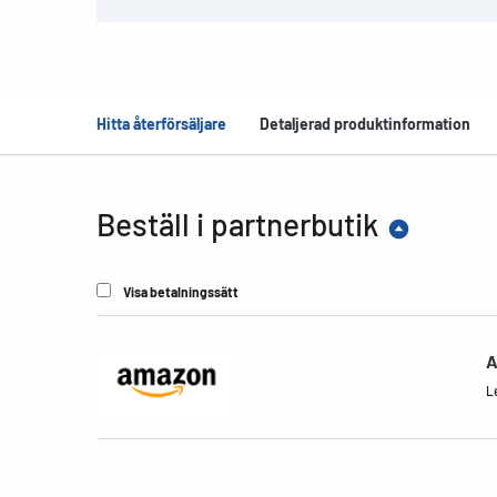
Hitta återförsäljare
Detaljerad produktinformation
Beställ i partnerbutik
Visa betalningssätt
A
Le