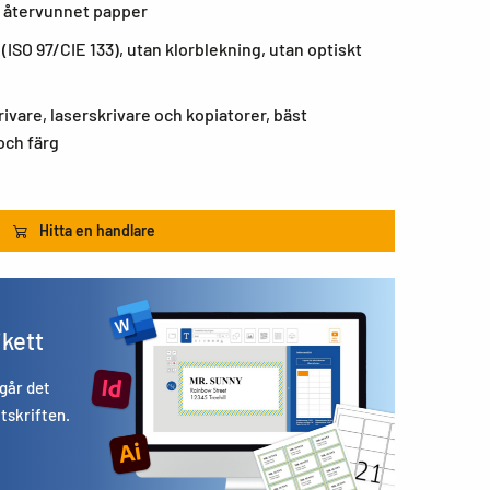
% återvunnet papper
(ISO 97/CIE 133), utan klorblekning, utan optiskt
rivare, laserskrivare och kopiatorer, bäst
 och färg
Hitta en handlare
ikett
 går det
utskriften.