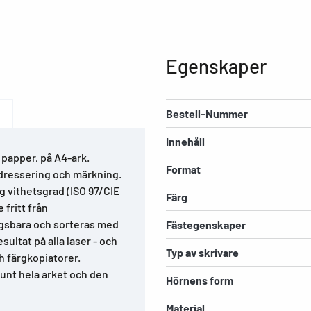
Egenskaper
Bestell-Nummer
Innehåll
 papper, på A4-ark.
Format
adressering och märkning.
g vithetsgrad (ISO 97/CIE
Färg
 fritt från
ngsbara och sorteras med
Fästegenskaper
ultat på alla laser - och
Typ av skrivare
h färgkopiatorer.
runt hela arket och den
Hörnens form
Material