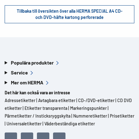
Tillbaka till översikten över alla HERMA SPECIAL A4 CD-
och DVD-häfte kartong perforerade
Populära produkter
Service
Mer om HERMA
Det här kan också vara av intresse
Adressetiketter
|
Avtagbara etiketter
|
CD-/DVD-etiketter
|
CD DVD
etiketter
|
Etiketter transparenta
|
Markeringspunkter
|
Pärmetiketter / Insticksryggskylta
|
Nummeretiketter
|
Prisetiketter
|
Universaletiketter
|
Väderbeständiga etiketter