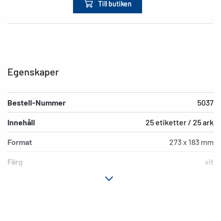
Till butiken
Egenskaper
Bestell-Nummer
5037
Innehåll
25 etiketter / 25 ark
Format
273 x 183 mm
Färg
vit
Fästegenskaper
inte häftande
Typ av skrivare
Laser, Copy, Ink
Hörnens form
spetsiga